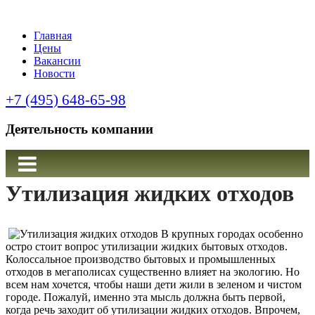
Главная
Цены
Вакансии
Новости
+7 (495) 648-65-98
Деятельность компании
Утилизация жидких отходов
В
крупных
городах
особенно
остро
стоит
вопрос
утилизации
жидких
бытовых
отходов
.
Колоссальное
производство
бытовых
и
промышленных
отходов
в
мегаполисах
существенно
влияет
на
экологию
.
Но
всем
нам
хочется
,
чтобы
наши
дети
жили
в
зеленом
и
чистом
городе
.
Пожалуй
,
именно
эта
мысль
должна
быть
первой
,
когда
речь
заходит
об
утилизации
жидких
отходов
.
Впрочем
,