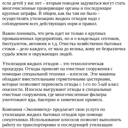
если
детей
у вас нет –
вторым
поводом
задуматься
могут
стать
многочисленные
проверяющие
органы
и
последующие
крупные
штрафы
. В
общем
, как
бы
там
ни
было
–
осуществлять
утилизацию
жидких
отходов
надо
с
соблюдением
всех
действующих
норм
и
правил
.
Важно понимать, что
речь
идет не только о
крупных
промышленных
предприятиях, но и о владельцах септиков,
биотуалетов, автомоек и т.д. Очистка хозяйственно
бытовых
стоков – дело каждого, от мала до велика, кому не безразлична
судьба земли и окружающих людей.
Утилизация жидких отходов – это технологическая
процедура. Отходы привозят на очистные сооружения с
помощью специальной техники – илососов. Эти машины
обладают вместительными герметичными цистернами,
которые позволяют перевозить отходы с 1-го по 5-ый класс
опасности. Илососы выгружают отходы в специальные
очистные сооружения, где многочисленные фильтры
уничтожают яды, бактерии и химические примеси.
Компания «Эколимитед» предлагает свои услуги по
утилизации жидких бытовых отходов при помощи
спецтехники. Использование илососов позволит выполнить
работу по транспортировке и последующей утилизации